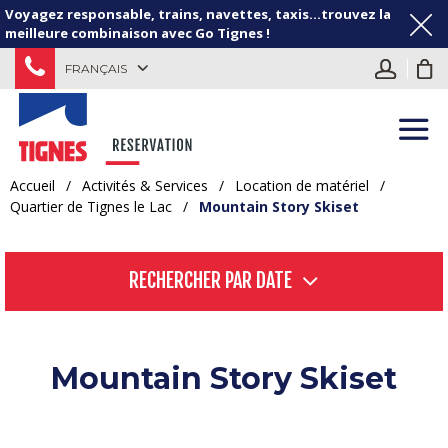
Voyagez responsable, trains, navettes, taxis...trouvez la
meilleure combinaison avec Go Tignes !
FRANÇAIS
Accueil
/
Activités & Services
/
Location de matériel
/
Quartier de Tignes le Lac
/
Mountain Story Skiset
RECHERCHER PAR DATE
Mountain Story Skiset