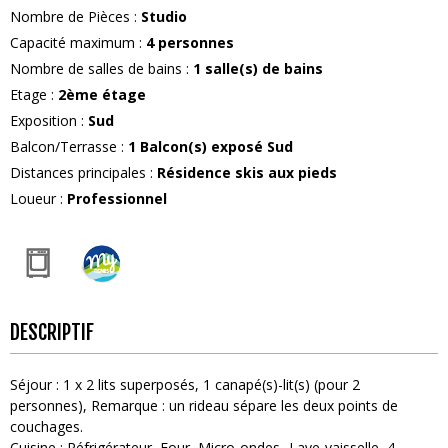
Nombre de Pièces
:
Studio
Capacité maximum
:
4
personnes
Nombre de salles de bains
:
1
salle(s) de bains
Etage
:
2ème étage
Exposition
:
Sud
Balcon/Terrasse
:
1
Balcon(s) exposé Sud
Distances principales
:
Résidence skis aux pieds
Loueur
:
Professionnel
DESCRIPTIF
Séjour
:
1
x 2 lits superposés
1
canapé(s)-lit(s) (pour 2
personnes)
Remarque :
un rideau sépare les deux points de
couchages
Cuisine
:
Réfrigérateur
Four
Micro-ondes
Lave-vaisselle
4