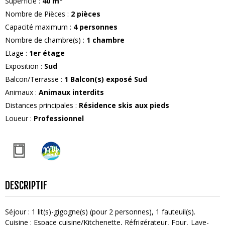
Superficie
:
40
m²
Nombre de Pièces
:
2 pièces
Capacité maximum
:
4
personnes
Nombre de chambre(s)
:
1 chambre
Etage
:
1er étage
Exposition
:
Sud
Balcon/Terrasse
:
1
Balcon(s) exposé Sud
Animaux
:
Animaux interdits
Distances principales
:
Résidence skis aux pieds
Loueur
:
Professionnel
DESCRIPTIF
Séjour
:
1
lit(s)-gigogne(s) (pour 2 personnes)
1
fauteuil(s)
Cuisine
:
Espace cuisine/Kitchenette
Réfrigérateur
Four
Lave-