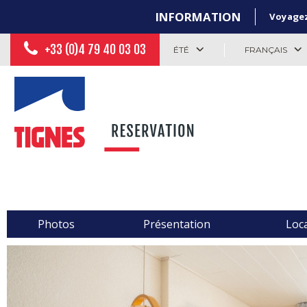
INFORMATION
Voyagez 
+33 (0)4 79 40 03 03
ÉTÉ
FRANÇAIS
Photos
Présentation
Loca