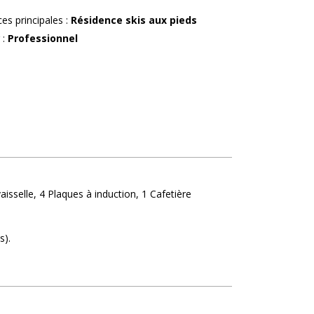
ces principales
:
Résidence skis aux pieds
r
:
Professionnel
aisselle
4
Plaques à induction
1
Cafetière
s)