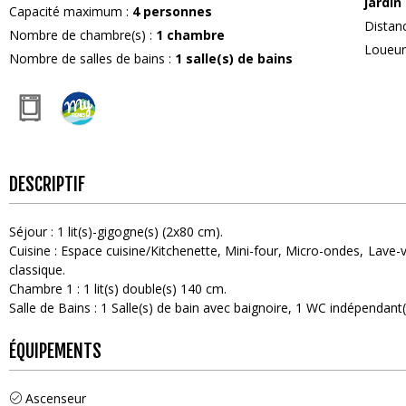
jardin
Capacité maximum
:
4
personnes
Distan
Nombre de chambre(s)
:
1 chambre
Loueu
Nombre de salles de bains
:
1
salle(s) de bains
DESCRIPTIF
Séjour
:
1
lit(s)-gigogne(s) (2x80 cm)
Cuisine
:
Espace cuisine/Kitchenette
Mini-four
Micro-ondes
Lave-v
classique
Chambre 1
:
1
lit(s) double(s) 140 cm
Salle de Bains
:
1
Salle(s) de bain avec baignoire
1
WC indépendant(
ÉQUIPEMENTS
Ascenseur