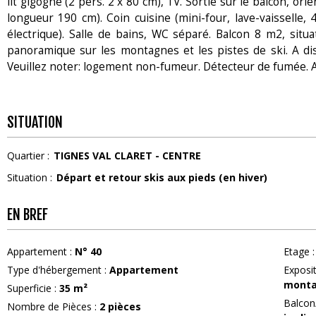
lit gigogne (2 pers. 2 x 80 cm), TV. Sortie sur le balcon, or
longueur 190 cm). Coin cuisine (mini-four, lave-vaisselle, 
électrique). Salle de bains, WC séparé. Balcon 8 m2, situa
panoramique sur les montagnes et les pistes de ski. A dis
Veuillez noter: logement non-fumeur. Détecteur de fumée. An
SITUATION
Quartier :
TIGNES VAL CLARET - CENTRE
Situation :
Départ et retour skis aux pieds (en hiver)
EN BREF
Appartement
:
N°
40
Etage
:
Type d'hébergement
:
Appartement
Exposi
mont
Superficie
:
35
m²
Balcon
Nombre de Pièces
:
2 pièces