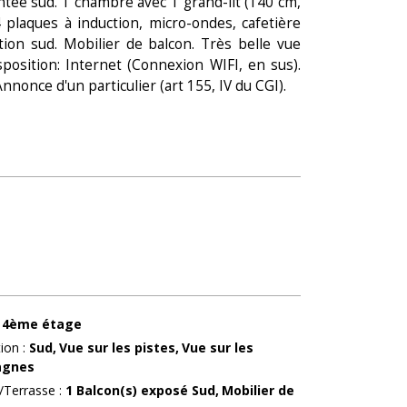
ientée sud. 1 chambre avec 1 grand-lit (140 cm,
4 plaques à induction, micro-ondes, cafetière
tion sud. Mobilier de balcon. Très belle vue
position: Internet (Connexion WIFI, en sus).
nonce d'un particulier (art 155, IV du CGI).
4ème étage
tion
:
Sud
Vue sur les pistes
Vue sur les
agnes
/Terrasse
:
1
Balcon(s) exposé Sud
Mobilier de