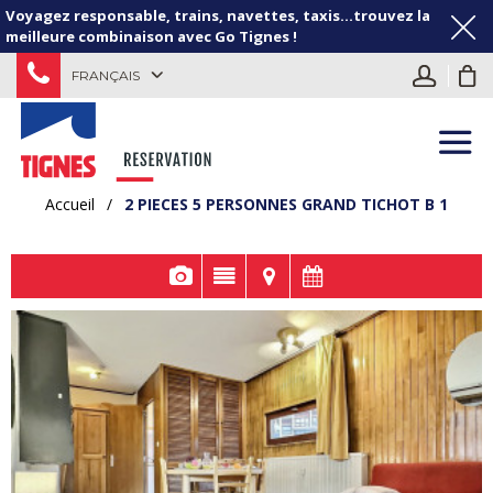
Voyagez responsable, trains, navettes, taxis...trouvez la
meilleure combinaison avec Go Tignes !
FRANÇAIS
Accueil
/
2 PIECES 5 PERSONNES GRAND TICHOT B 1