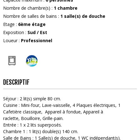
Nombre de chambre(s)
:
1 chambre
Nombre de salles de bains
:
1
salle(s) de douche
Etage
:
6ème étage
Exposition
:
Sud / Est
Loueur
:
Professionnel
DESCRIPTIF
Séjour
:
2
lit(s) simple 80 cm
Cuisine
:
Mini-four
Lave-vaisselle
4
Plaques électriques
1
Cafetière classique
Appareil à fondue
Appareil à
raclette
Bouilloire
Grille-pain
Entrée
:
1
x 2 lits superposés
Chambre 1
:
1
lit(s) double(s) 140 cm
Salle de Bains
:
1
Salle(s) de douche
1
WC indépendant(s)