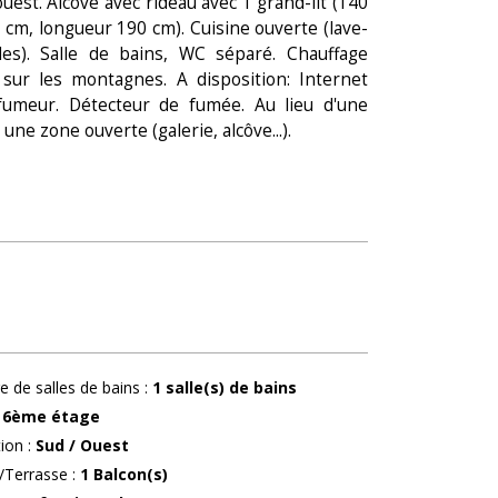
ouest. Alcôve avec rideau avec 1 grand-lit (140
 cm, longueur 190 cm). Cuisine ouverte (lave-
des). Salle de bains, WC séparé. Chauffage
 sur les montagnes. A disposition: Internet
-fumeur. Détecteur de fumée. Au lieu d'une
e zone ouverte (galerie, alcôve...).
 de salles de bains
:
1
salle(s) de bains
6ème étage
tion
:
Sud / Ouest
/Terrasse
:
1
Balcon(s)