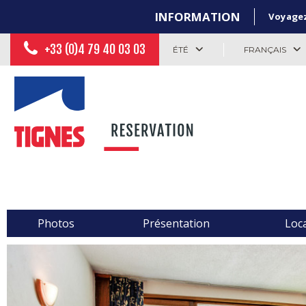
INFORMATION
Voyagez 
+33 (0)4 79 40 03 03
ÉTÉ
FRANÇAIS
Photos
Présentation
Loca