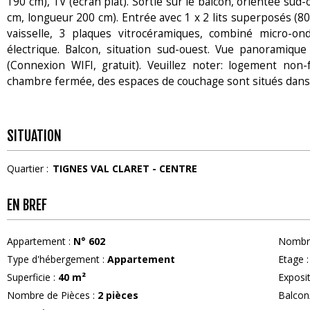
190 cm), TV (écran plat). Sortie sur le balcon, orientée sud-
cm, longueur 200 cm). Entrée avec 1 x 2 lits superposés (80
vaisselle, 3 plaques vitrocéramiques, combiné micro-on
électrique. Balcon, situation sud-ouest. Vue panoramique
(Connexion WIFI, gratuit). Veuillez noter: logement non
chambre fermée, des espaces de couchage sont situés dans un
SITUATION
Quartier :
TIGNES VAL CLARET - CENTRE
EN BREF
Appartement
:
N°
602
Nombre
Type d'hébergement
:
Appartement
Etage
:
Superficie
:
40
m²
Exposi
Nombre de Pièces
:
2 pièces
Balcon