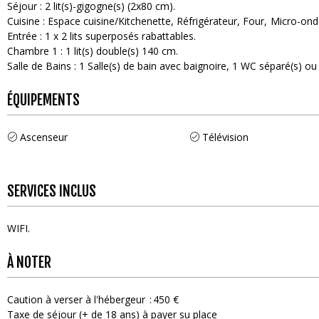
Séjour
:
2
lit(s)-gigogne(s) (2x80 cm)
Cuisine
:
Espace cuisine/Kitchenette
Réfrigérateur
Four
Micro-ond
Entrée
:
1
x 2 lits superposés rabattables
Chambre 1
:
1
lit(s) double(s) 140 cm
Salle de Bains
:
1
Salle(s) de bain avec baignoire
1
WC séparé(s) ou 
ÉQUIPEMENTS
Ascenseur
Télévision
SERVICES INCLUS
WIFI
À NOTER
Caution à verser à l'hébergeur
450 €
Taxe de séjour (+ de 18 ans) à payer su place