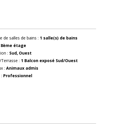
 de salles de bains
:
1
salle(s) de bains
8ème étage
tion
:
Sud
Ouest
/Terrasse
:
1
Balcon exposé Sud/Ouest
ux
:
Animaux admis
r
:
Professionnel