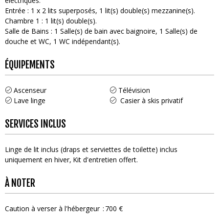
électriques
Entrée
:
1
x 2 lits superposés
1
lit(s) double(s) mezzanine(s)
Chambre 1
:
1
lit(s) double(s)
Salle de Bains
:
1
Salle(s) de bain avec baignoire
1
Salle(s) de
douche et WC
1
WC indépendant(s)
ÉQUIPEMENTS
Ascenseur
Télévision
Lave linge
Casier à skis privatif
SERVICES INCLUS
Linge de lit inclus (draps et serviettes de toilette) inclus
uniquement en hiver
Kit d'entretien offert
À NOTER
Caution à verser à l'hébergeur
700 €