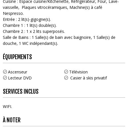
Cuisine
:
Espace cuisine/Kitchenette
Réfrigérateur
Four
Lave-
vaisselle
Plaques vitrocéramiques
Machine(s) à café
Nespresso
Entrée
:
2
lit(s)-gigogne(s)
Chambre 1
:
1
lit(s) double(s)
Chambre 2
:
1
x 2 lits superposés
Salle de Bains
:
1
Salle(s) de bain avec baignoire
1
Salle(s) de
douche
1
WC indépendant(s)
ÉQUIPEMENTS
Ascenseur
Télévision
Lecteur DVD
Casier à skis privatif
SERVICES INCLUS
WIFI
À NOTER