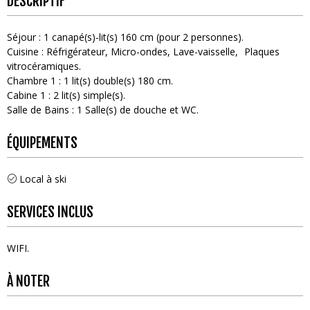
DESCRIPTIF
Séjour
:
1
canapé(s)-lit(s) 160 cm (pour 2 personnes)
Cuisine
:
Réfrigérateur
Micro-ondes
Lave-vaisselle
Plaques
vitrocéramiques
Chambre 1
:
1
lit(s) double(s) 180 cm
Cabine 1
:
2
lit(s) simple(s)
Salle de Bains
:
1
Salle(s) de douche et WC
ÉQUIPEMENTS
Local à ski
SERVICES INCLUS
WIFI
À NOTER