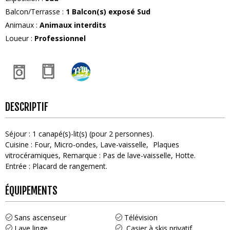
Balcon/Terrasse
:
1
Balcon(s) exposé Sud
Animaux
:
Animaux interdits
Loueur
:
Professionnel
DESCRIPTIF
Séjour
:
1
canapé(s)-lit(s) (pour 2 personnes)
Cuisine
:
Four
Micro-ondes
Lave-vaisselle
Plaques
vitrocéramiques
Remarque :
Pas de lave-vaisselle
Hotte
Entrée
:
Placard de rangement
ÉQUIPEMENTS
Sans ascenseur
Télévision
Lave linge
Casier à skis privatif