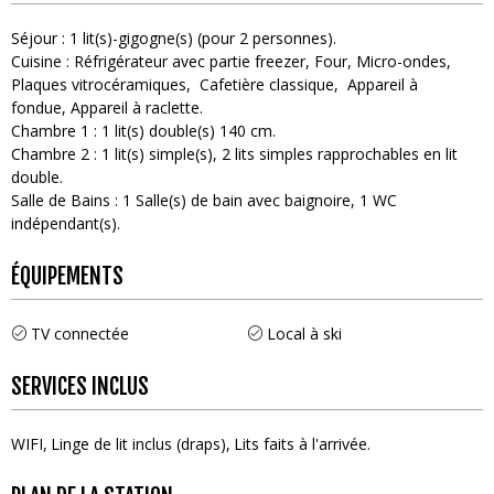
Séjour
:
1
lit(s)-gigogne(s) (pour 2 personnes)
Cuisine
:
Réfrigérateur avec partie freezer
Four
Micro-ondes
Plaques vitrocéramiques
Cafetière classique
Appareil à
fondue
Appareil à raclette
Chambre 1
:
1
lit(s) double(s) 140 cm
Chambre 2
:
1
lit(s) simple(s)
2
lits simples rapprochables en lit
double
Salle de Bains
:
1
Salle(s) de bain avec baignoire
1
WC
indépendant(s)
ÉQUIPEMENTS
TV connectée
Local à ski
SERVICES INCLUS
WIFI
Linge de lit inclus (draps)
Lits faits à l'arrivée