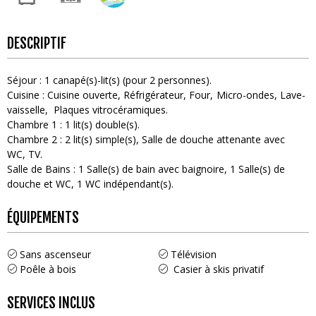
DESCRIPTIF
Séjour
:
1
canapé(s)-lit(s) (pour 2 personnes)
Cuisine
:
Cuisine ouverte
Réfrigérateur
Four
Micro-ondes
Lave-
vaisselle
Plaques vitrocéramiques
Chambre 1
:
1
lit(s) double(s)
Chambre 2
:
2
lit(s) simple(s)
Salle de douche attenante avec
WC
TV
Salle de Bains
:
1
Salle(s) de bain avec baignoire
1
Salle(s) de
douche et WC
1
WC indépendant(s)
ÉQUIPEMENTS
Sans ascenseur
Télévision
Poêle à bois
Casier à skis privatif
SERVICES INCLUS