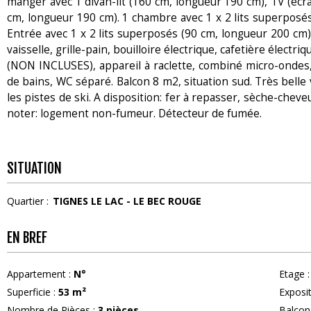
manger avec 1 divan-lit (160 cm, longueur 190 cm), TV (écra
cm, longueur 190 cm). 1 chambre avec 1 x 2 lits superposés
Entrée avec 1 x 2 lits superposés (90 cm, longueur 200 cm).
vaisselle, grille-pain, bouilloire électrique, cafetière élect
(NON INCLUSES), appareil à raclette, combiné micro-ondes, 
de bains, WC séparé. Balcon 8 m2, situation sud. Très belle
les pistes de ski. A disposition: fer à repasser, sèche-cheveu
noter: logement non-fumeur. Détecteur de fumée.
SITUATION
Quartier :
TIGNES LE LAC - LE BEC ROUGE
EN BREF
Appartement
:
N°
Etage
:
Superficie
:
53
m²
Exposi
Nombre de Pièces
:
3 pièces
Balcon