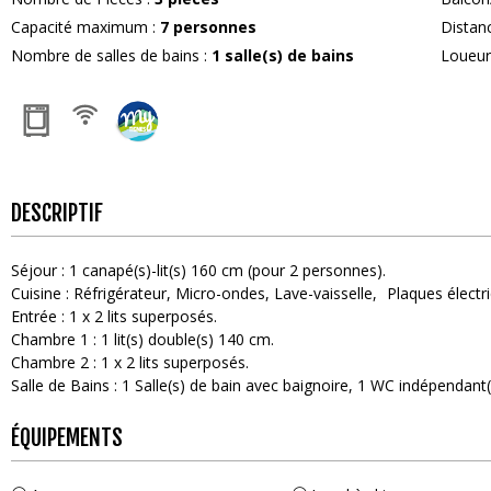
Capacité maximum
:
7
personnes
Distan
Nombre de salles de bains
:
1
salle(s) de bains
Loueu
DESCRIPTIF
Séjour
:
1
canapé(s)-lit(s) 160 cm (pour 2 personnes)
Cuisine
:
Réfrigérateur
Micro-ondes
Lave-vaisselle
Plaques électr
Entrée
:
1
x 2 lits superposés
Chambre 1
:
1
lit(s) double(s) 140 cm
Chambre 2
:
1
x 2 lits superposés
Salle de Bains
:
1
Salle(s) de bain avec baignoire
1
WC indépendant(
ÉQUIPEMENTS