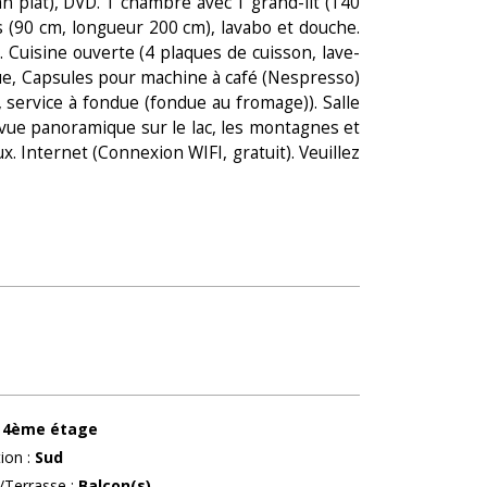
n plat), DVD. 1 chambre avec 1 grand-lit (140
 (90 cm, longueur 200 cm), lavabo et douche.
 Cuisine ouverte (4 plaques de cuisson, lave-
rique, Capsules pour machine à café (Nespresso)
service à fondue (fondue au fromage)). Salle
 vue panoramique sur le lac, les montagnes et
x. Internet (Connexion WIFI, gratuit). Veuillez
4ème étage
tion
:
Sud
/Terrasse
:
Balcon(s)