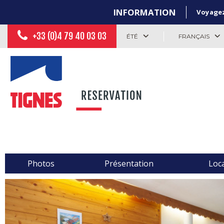
INFORMATION
Voyagez 
+33 (0)4 79 40 03 03
ÉTÉ
FRANÇAIS
Photos
Présentation
Loca