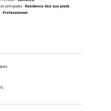
ces principales
:
Résidence skis aux pieds
r
:
Professionnel
iques
s)