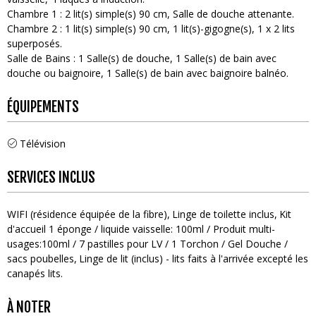
Chambre 1
:
2
lit(s) simple(s) 90 cm
Salle de douche attenante
Chambre 2
:
1
lit(s) simple(s) 90 cm
1
lit(s)-gigogne(s)
1
x 2 lits
superposés
Salle de Bains
:
1
Salle(s) de douche
1
Salle(s) de bain avec
douche ou baignoire
1
Salle(s) de bain avec baignoire balnéo
ÉQUIPEMENTS
Télévision
SERVICES INCLUS
WIFI (résidence équipée de la fibre)
Linge de toilette inclus
Kit
d'accueil
1 éponge / liquide vaisselle: 100ml / Produit multi-
usages:100ml / 7 pastilles pour LV / 1 Torchon / Gel Douche /
sacs poubelles
Linge de lit (inclus) - lits faits à l'arrivée excepté les
canapés lits
À NOTER