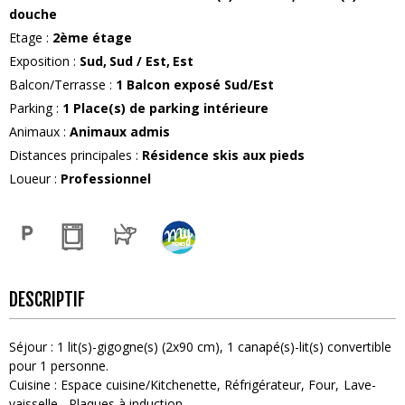
douche
Etage
:
2ème étage
Exposition
:
Sud
Sud / Est
Est
Balcon/Terrasse
:
1
Balcon exposé Sud/Est
Parking
:
1
Place(s) de parking intérieure
Animaux
:
Animaux admis
Distances principales
:
Résidence skis aux pieds
Loueur
:
Professionnel
DESCRIPTIF
Séjour
:
1
lit(s)-gigogne(s) (2x90 cm)
1
canapé(s)-lit(s) convertible
pour 1 personne
Cuisine
:
Espace cuisine/Kitchenette
Réfrigérateur
Four
Lave-
vaisselle
Plaques à induction