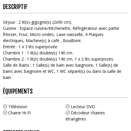
DESCRIPTIF
Séjour
:
2
lit(s)-gigogne(s) (2x90 cm)
Cuisine
:
Espace cuisine/Kitchenette
Réfrigérateur avec partie
freezer
Four
Micro-ondes
Lave-vaisselle
4
Plaques
électriques
Machine(s) à café
Bouilloire
Entrée
:
1
x 3 lits superposée
Chambre 1
:
1
lit(s) double(s) 140 cm
Chambre 2
:
1
lit(s) double(s) 140 cm
1
x 2 lits superposés
Salle de Bains
:
1
Salle(s) de bain avec baignoire
1
Salle(s) de
bains avec baignoire et WC
1
WC séparé(s) ou dans la salle de
bain
ÉQUIPEMENTS
Télévision
Lecteur DVD
Chaine Hi-Fi
Décodeur chaines
étrangères