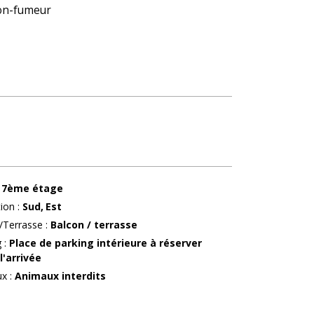
non-fumeur
7ème étage
tion
:
Sud
Est
/Terrasse
:
Balcon / terrasse
g
:
Place de parking intérieure à réserver
l'arrivée
ux
:
Animaux interdits