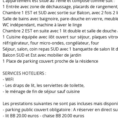
L'appartement est situé au 7ème et composé comme suit :
1 Entrée avec zone de déchaussage, placards de rangement
Chambre 1 EST et SUD avec sortie sur Balcon, avec 2 fois 2
Salle de bains avec baignoire, pare-douche en verre, meubl
WC indépendant, machine à laver le linge
Chambre 2 EST en suite avec 1 lit double et salle de douche
1 Cuisine équipée avec ilôt ouvert sur séjour, plaques vitro
réfrigérateur, four micro-ondes, congélateur, four
Séjour, salon, coin repas SUD avec 1 banquette de salon lit 
Balcon SUD et Est avec mobilier de jardin
1 Place de parking couvert proche de la résidence
SERVICES HOTELIERS :
- WIFI
- Les draps de lit, les serviettes de toilette,
- le ménage de fin de séjour sauf cuisine
Les prestations suivantes ne sont pas incluses mais disponi
- parking public couvert obligatoire : A réserver en direct su
- lit BB 20.00 euros - chaise BB 20.00 euros