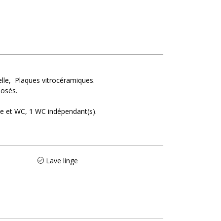
lle
Plaques vitrocéramiques
rposés
he et WC
1
WC indépendant(s)
Lave linge