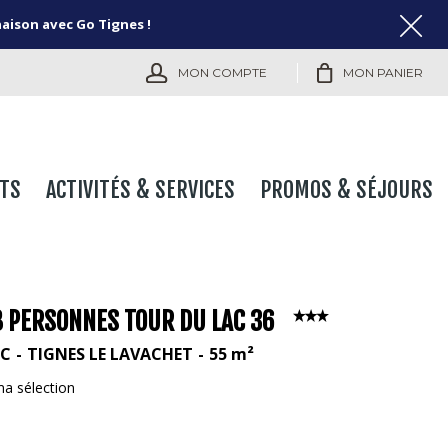
naison avec Go Tignes !
MON COMPTE
MON PANIER
TS
ACTIVITÉS & SERVICES
PROMOS & SÉJOURS
8 PERSONNES TOUR DU LAC 36
AC
TIGNES LE LAVACHET
55
m²
ma sélection