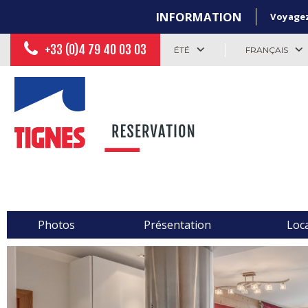
INFORMATION
Voyagez 
+33 (0)4 79 40 03 03
ÉTÉ
FRANÇAIS
Photos
Présentation
Loca