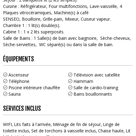
Cuisine
:
Réfrigérateur
Four multifonctions
Lave-vaisselle
4
Plaques vitrocéramiques
Machine(s) à café
SENSEO
Bouilloire
Grille-pain
Mixeur
Cuiseur vapeur
Chambre 1
:
1
lit(s) double(s)
Cabine 1
:
1
x 2 lits superposés
Salle de Bains
:
1
Salle(s) de bain avec baignoire
Sèche-cheveux
Sèche-serviettes
WC séparé(s) ou dans la salle de bain
ÉQUIPEMENTS
Ascenseur
Télévision avec satellite
Téléphone
Hammam
Piscine intérieure chauffée
Salle de cardio-training
Sauna
Bains bouillonnants
SERVICES INCLUS
WIFI
Lits faits à l'arrivée
Ménage de fin de séjour
Linge de
toilette inclus
Set de torchons à vaisselle inclus
Chaise haute
Lit