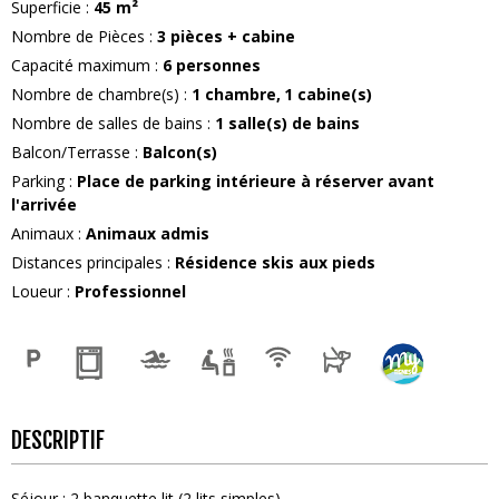
Superficie
:
45
m²
Nombre de Pièces
:
3 pièces + cabine
Capacité maximum
:
6
personnes
Nombre de chambre(s)
:
1 chambre
1
cabine(s)
Nombre de salles de bains
:
1
salle(s) de bains
Balcon/Terrasse
:
Balcon(s)
Parking
:
Place de parking intérieure à réserver avant
l'arrivée
Animaux
:
Animaux admis
Distances principales
:
Résidence skis aux pieds
Loueur
:
Professionnel
DESCRIPTIF
Séjour
:
2
banquette lit (2 lits simples)