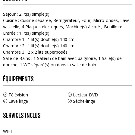
Séjour
:
2
lit(s) simple(s)
Cuisine
:
Cuisine séparée
Réfrigérateur
Four
Micro-ondes
Lave-
vaisselle
4
Plaques électriques
Machine(s) à café
Bouilloire
Entrée
:
1
lit(s) simple(s)
Chambre 1
:
1
lit(s) double(s) 140 cm
Chambre 2
:
1
lit(s) double(s) 140 cm
Chambre 3
:
2
x 2 lits superposés
Salle de Bains
:
1
Salle(s) de bain avec baignoire
1
Salle(s) de
douche
1
WC séparé(s) ou dans la salle de bain
ÉQUIPEMENTS
Télévision
Lecteur DVD
Lave linge
Sèche-linge
SERVICES INCLUS
WIFI