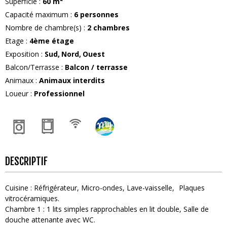
Superficie
:
60
m²
Capacité maximum
:
6
personnes
Nombre de chambre(s)
:
2 chambres
Etage
:
4ème étage
Exposition
:
Sud
Nord
Ouest
Balcon/Terrasse
:
Balcon / terrasse
Animaux
:
Animaux interdits
Loueur
:
Professionnel
DESCRIPTIF
Cuisine
:
Réfrigérateur
Micro-ondes
Lave-vaisselle
Plaques
vitrocéramiques
Chambre 1
:
1
lits simples rapprochables en lit double
Salle de
douche attenante avec WC