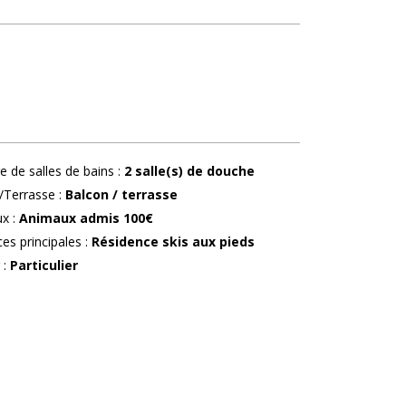
 de salles de bains
:
2
salle(s) de douche
/Terrasse
:
Balcon / terrasse
ux
:
Animaux admis
100€
ces principales
:
Résidence skis aux pieds
r
:
Particulier