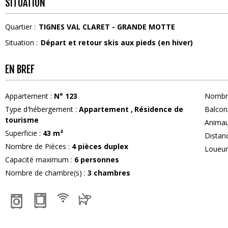
SITUATION
Quartier :
TIGNES VAL CLARET - GRANDE MOTTE
Situation :
Départ et retour skis aux pieds (en hiver)
EN BREF
Appartement
:
N°
123
Nombre
Type d'hébergement
:
Appartement
Résidence de
Balcon
tourisme
Anima
Superficie
:
43
m²
Distan
Nombre de Pièces
:
4 pièces duplex
Loueu
Capacité maximum
:
6
personnes
Nombre de chambre(s)
:
3 chambres