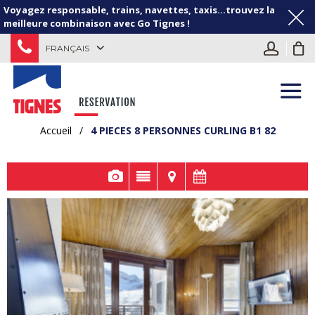
Voyagez responsable, trains, navettes, taxis...trouvez la
meilleure combinaison avec Go Tignes !
FRANÇAIS
Accueil
/
4 PIECES 8 PERSONNES CURLING B1 82