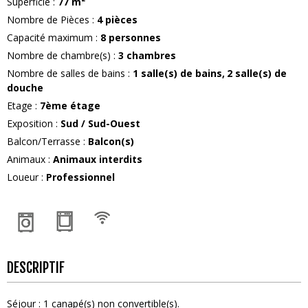
Superficie
:
77
m²
Nombre de Pièces
:
4 pièces
Capacité maximum
:
8
personnes
Nombre de chambre(s)
:
3 chambres
Nombre de salles de bains
:
1
salle(s) de bains
2
salle(s) de
douche
Etage
:
7ème étage
Exposition
:
Sud / Sud-Ouest
Balcon/Terrasse
:
Balcon(s)
Animaux
:
Animaux interdits
Loueur
:
Professionnel
DESCRIPTIF
Séjour
:
1
canapé(s) non convertible(s)