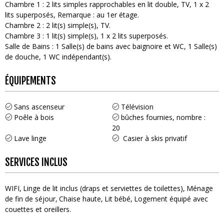
Chambre 1
:
2
lits simples rapprochables en lit double
TV
1
x 2
lits superposés
Remarque :
au 1er étage
Chambre 2
:
2
lit(s) simple(s)
TV
Chambre 3
:
1
lit(s) simple(s)
1
x 2 lits superposés
Salle de Bains
:
1
Salle(s) de bains avec baignoire et WC
1
Salle(s)
de douche
1
WC indépendant(s)
ÉQUIPEMENTS
Sans ascenseur
Télévision
Poêle à bois
bûches fournies, nombre :
20
Lave linge
Casier à skis privatif
SERVICES INCLUS
WIFI
Linge de lit inclus (draps et serviettes de toilettes)
Ménage
de fin de séjour
Chaise haute
Lit bébé
Logement équipé avec
couettes et oreillers