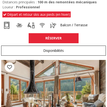
Distances principales :
100
m des remontées mécaniques
Loueur :
Professionnel
Départ et retour skis aux pieds (en hiver)
Balcon / Terrasse
RÉSERVER
Disponibilités