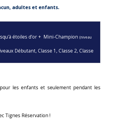
acun, adultes et enfants.
 jusqu'à étoiles d'or + Mini-Champion
(niveau
 niveaux Débutant, Classe 1, Classe 2, Classe
 pour les enfants et seulement pendant les
vec Tignes Réservation !