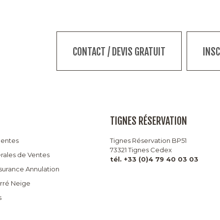
CONTACT / DEVIS GRATUIT
INS
TIGNES RÉSERVATION
uentes
Tignes Réservation BP51
73321 Tignes Cedex
rales de Ventes
tél. +33 (0)4 79 40 03 03
ssurance Annulation
arré Neige
s