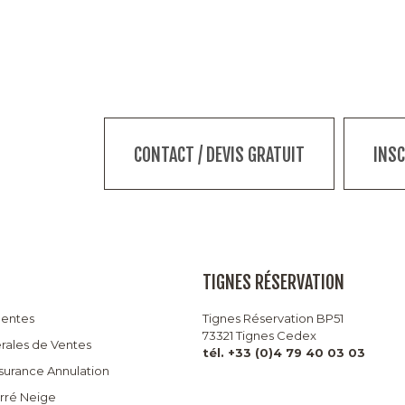
CONTACT / DEVIS GRATUIT
INS
TIGNES RÉSERVATION
uentes
Tignes Réservation BP51
73321 Tignes Cedex
rales de Ventes
tél. +33 (0)4 79 40 03 03
ssurance Annulation
arré Neige