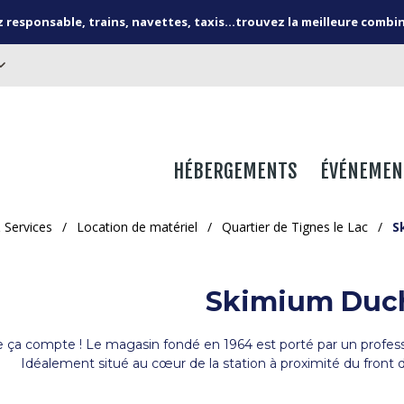
responsable, trains, navettes, taxis...trouvez la meilleure combi
HÉBERGEMENTS
ÉVÉNEMEN
& Services
/
Location de matériel
/
Quartier de Tignes le Lac
/
S
Skimium Duch
e ça compte ! Le magasin fondé en 1964 est porté par un profess
Idéalement situé au cœur de la station à proximité du front 