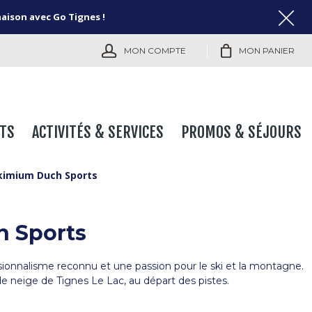
naison avec Go Tignes !
MON COMPTE
MON PANIER
TS
ACTIVITÉS & SERVICES
PROMOS & SÉJOURS
kimium Duch Sports
 Sports
ionnalisme reconnu et une passion pour le ski et la montagne.
de neige de Tignes Le Lac, au départ des pistes.