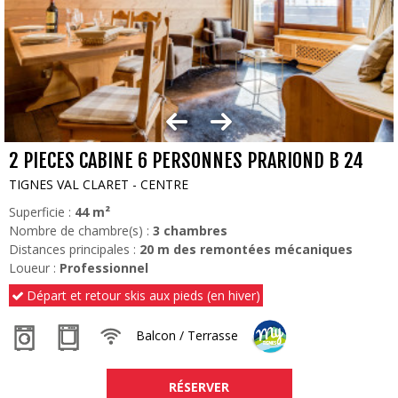
2 PIECES CABINE 6 PERSONNES PRARIOND B 24
TIGNES VAL CLARET - CENTRE
Superficie :
44
m²
Nombre de chambre(s) :
3 chambres
Distances principales :
20
m des remontées mécaniques
Loueur :
Professionnel
Départ et retour skis aux pieds (en hiver)
Balcon / Terrasse
RÉSERVER