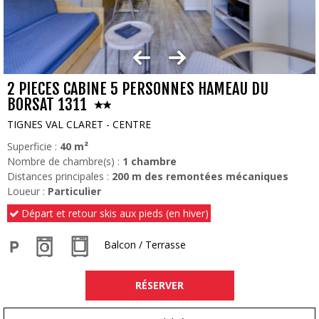
2 PIECES CABINE 5 PERSONNES HAMEAU DU
BORSAT 1311
TIGNES VAL CLARET - CENTRE
Superficie :
40
m²
Nombre de chambre(s) :
1 chambre
Distances principales :
200
m des remontées mécaniques
Loueur :
Particulier
Départ et retour skis aux pieds (en hiver)
Balcon / Terrasse
RÉSERVER