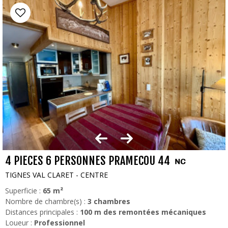
4 PIECES 6 PERSONNES PRAMECOU 44
TIGNES VAL CLARET - CENTRE
Superficie :
65
m²
Nombre de chambre(s) :
3 chambres
Distances principales :
100
m des remontées mécaniques
Loueur :
Professionnel