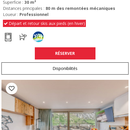
Superficie :
30
m²
Distances principales :
80
m des remontées mécaniques
Loueur :
Professionnel
Départ et retour skis aux pieds (en hiver)
RÉSERVER
Disponibilités