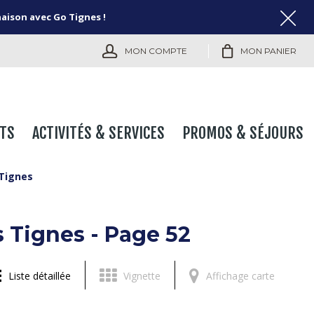
naison avec Go Tignes !
MON COMPTE
MON PANIER
TS
ACTIVITÉS & SERVICES
PROMOS & SÉJOURS
Tignes
 Tignes - Page 52
Liste détaillée
Vignette
Affichage carte