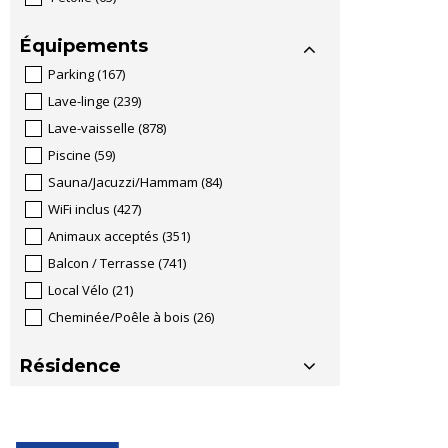
Équipements
Parking
(
167
)
Lave-linge
(
239
)
Lave-vaisselle
(
878
)
Piscine
(
59
)
Sauna/Jacuzzi/Hammam
(
84
)
WiFi inclus
(
427
)
Animaux acceptés
(
351
)
Balcon / Terrasse
(
741
)
Local Vélo
(
21
)
Cheminée/Poêle à bois
(
26
)
Résidence