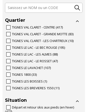
Quartier
TIGNES VAL CLARET - CENTRE
(
417
)
TIGNES VAL CLARET - GRANDE MOTTE
(
83
)
TIGNES VAL CLARET - LES CHARTREUX
(
10
)
TIGNES LE LAC - LE BEC ROUGE
(
195
)
TIGNES LE LAC - LES ALMES
(
88
)
TIGNES LE LAC - LE ROSSET
(
47
)
TIGNES LE LAVACHET
(
107
)
TIGNES 1800
(
33
)
TIGNES LES BOISSES
(
1
)
TIGNES LES BREVIERES 1550
(
11
)
Situation
Départ et retour skis aux pieds (en hiver)
(
477
)