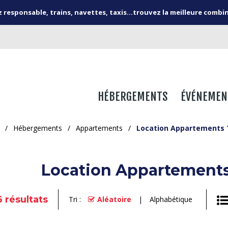
responsable, trains, navettes, taxis...trouvez la meilleure combi
HÉBERGEMENTS
ÉVÉNEMEN
/
Hébergements
/
Appartements
/
Location Appartements 
Location Appartements
6
résultats
Tri :
Aléatoire
Alphabétique