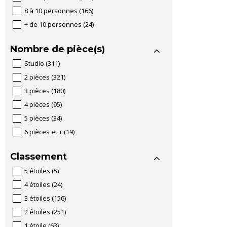
8 à 10 personnes
(
166
)
+ de 10 personnes
(
24
)
Nombre de pièce(s)
Studio
(
311
)
2 pièces
(
321
)
3 pièces
(
180
)
4 pièces
(
95
)
5 pièces
(
34
)
6 pièces et +
(
19
)
Classement
5 étoiles
(
5
)
4 étoiles
(
24
)
3 étoiles
(
156
)
2 étoiles
(
251
)
1 étoile
(
63
)