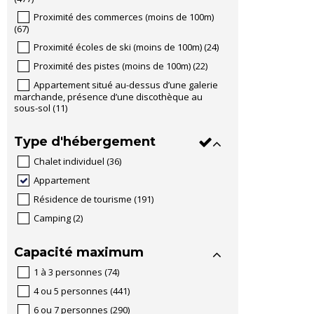
Proximité des commerces (moins de 100m)
(
67
)
Proximité écoles de ski (moins de 100m)
(
24
)
Proximité des pistes (moins de 100m)
(
22
)
Appartement situé au-dessus d’une galerie
marchande, présence d’une discothèque au
sous-sol
(
11
)
Type d'hébergement
Chalet individuel
(
36
)
Appartement
Résidence de tourisme
(
191
)
Camping
(
2
)
Capacité maximum
1 à 3 personnes
(
74
)
4 ou 5 personnes
(
441
)
6 ou 7 personnes
(
290
)