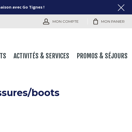
naison avec Go Tignes !
MON COMPTE
MON PANIER
TS
ACTIVITÉS & SERVICES
PROMOS & SÉJOURS
ssures/boots