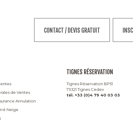
CONTACT / DEVIS GRATUIT
INS
TIGNES RÉSERVATION
uentes
Tignes Réservation BP51
73321 Tignes Cedex
rales de Ventes
tél. +33 (0)4 79 40 03 03
ssurance Annulation
arré Neige
s