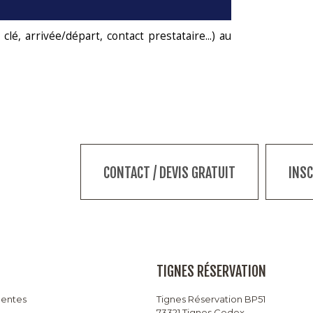
lé, arrivée/départ, contact prestataire...) au
CONTACT / DEVIS GRATUIT
INS
TIGNES RÉSERVATION
uentes
Tignes Réservation BP51
73321 Tignes Cedex