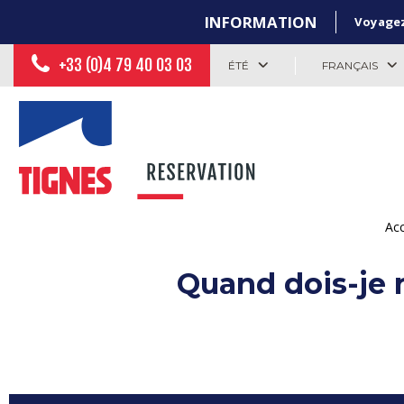
INFORMATION
Voyagez 
+33 (0)4 79 40 03 03
ÉTÉ
FRANÇAIS
Acc
Quand dois-je r