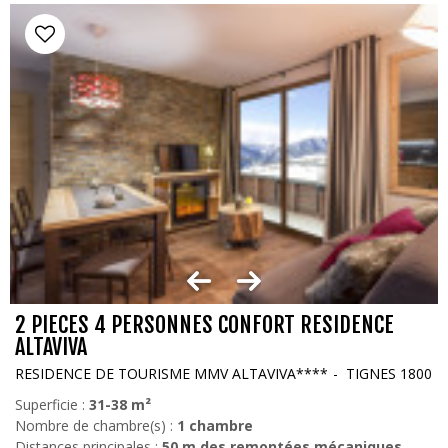
2 PIECES 4 PERSONNES CONFORT RESIDENCE
ALTAVIVA
RESIDENCE DE TOURISME MMV ALTAVIVA****
TIGNES 1800
Superficie :
31-38
m²
Nombre de chambre(s) :
1 chambre
Distances principales :
50
m des remontées mécaniques