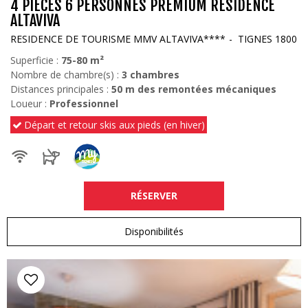
4 PIECES 6 PERSONNES PREMIUM RESIDENCE
ALTAVIVA
RESIDENCE DE TOURISME MMV ALTAVIVA****
TIGNES 1800
Superficie :
75-80
m²
Nombre de chambre(s) :
3 chambres
Distances principales :
50
m des remontées mécaniques
Loueur :
Professionnel
Départ et retour skis aux pieds (en hiver)
RÉSERVER
Disponibilités