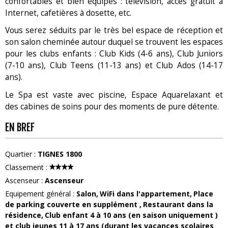
confortables et bien équipés : télévision, accès gratuit à
Internet, cafetières à dosette, etc.
Vous serez séduits par le très bel espace de réception et
son salon cheminée autour duquel se trouvent les espaces
pour les clubs enfants : Club Kids (4-6 ans), Club Juniors
(7-10 ans), Club Teens (11-13 ans) et Club Ados (14-17
ans).
Le Spa est vaste avec piscine, Espace Aquarelaxant et
des cabines de soins pour des moments de pure détente.
EN BREF
Quartier
:
TIGNES 1800
Classement
:
Ascenseur
:
Ascenseur
Equipement général
:
Salon
WiFi dans l'appartement
Place
de parking couverte
en supplément
Restaurant dans la
résidence
Club enfant 4 à 10 ans (en saison uniquement )
et club jeunes 11 à 17 ans (durant les vacances scolaires