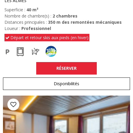
LES ALMES
Superficie :
40
m²
Nombre de chambre(s) :
2 chambres
Distances principales :
350
m des remontées mécaniques
Loueur :
Professionnel
Départ et retour skis aux pieds (en hiver)
RÉSERVER
Disponibilités