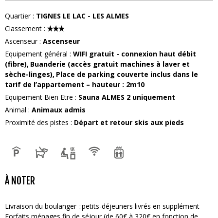
Quartier
:
TIGNES LE LAC - LES ALMES
Classement
:
Ascenseur
:
Ascenseur
Equipement général
:
WIFI
gratuit - connexion haut débit
(fibre)
Buanderie
(accès gratuit machines à laver et
sèche-linges)
Place de parking couverte
inclus dans le
tarif de l’appartement – hauteur : 2m10
Equipement Bien Etre
:
Sauna
ALMES 2 uniquement
Animal
:
Animaux admis
Proximité des pistes
:
Départ et retour skis aux pieds
À NOTER
Livraison du boulanger
petits-déjeuners livrés en supplément
Forfaits ménages fin de séjour (de 60€ à 320€ en fonction de