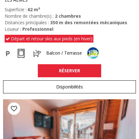
Superficie :
62
m²
Nombre de chambre(s) :
2 chambres
Distances principales :
350
m des remontées mécaniques
Loueur :
Professionnel
Départ et retour skis aux pieds (en hiver)
Balcon / Terrasse
RÉSERVER
Disponibilités