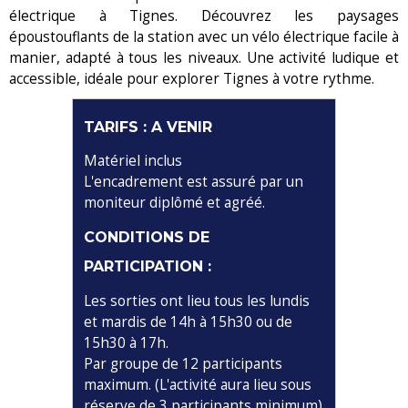
électrique à Tignes. Découvrez les paysages
époustouflants de la station avec un vélo électrique facile à
manier, adapté à tous les niveaux. Une activité ludique et
accessible, idéale pour explorer Tignes à votre rythme.
TARIFS : A VENIR
Matériel inclus
L'encadrement est assuré par un
moniteur diplômé et agréé. ​
CONDITIONS DE
PARTICIPATION :
Les sorties ont lieu tous les lundis
et mardis de 14h à 15h30 ou de
15h30 à 17h.
Par groupe de 12 participants
maximum. (L'activité aura lieu sous
réserve de 3 participants minimum)