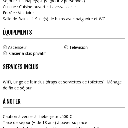
Séjour
:
1
canapé(s)-lit(s) (pour 2 personnes)
Cuisine
:
Cuisine ouverte
Lave-vaisselle
Entrée
:
Vestiaire
Salle de Bains
:
1
Salle(s) de bains avec baignoire et WC
ÉQUIPEMENTS
Ascenseur
Télévision
Casier à skis privatif
SERVICES INCLUS
WIFI
Linge de lit inclus (draps et serviettes de toilettes)
Ménage
de fin de séjour
À NOTER
Caution à verser à l'hébergeur
500 €
Taxe de séjour (+ de 18 ans) à payer su place