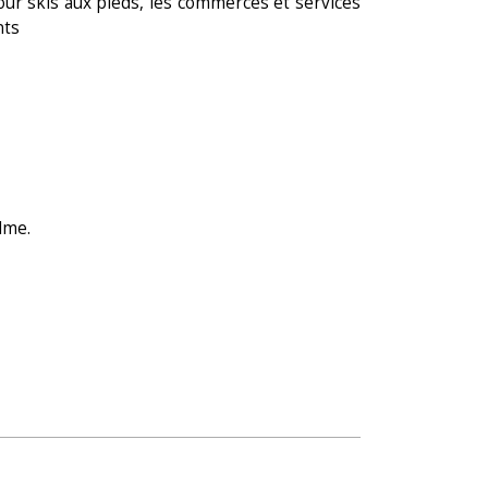
our skis aux pieds, les commerces et services
nts
lme.