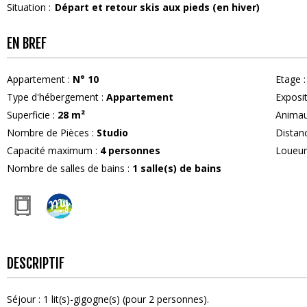
Situation :
Départ et retour skis aux pieds (en hiver)
EN BREF
Appartement
:
N°
10
Etage
:
Type d'hébergement
:
Appartement
Exposi
Superficie
:
28
m²
Anima
Nombre de Pièces
:
Studio
Distan
Capacité maximum
:
4
personnes
Loueu
Nombre de salles de bains
:
1
salle(s) de bains
DESCRIPTIF
Séjour
:
1
lit(s)-gigogne(s) (pour 2 personnes)