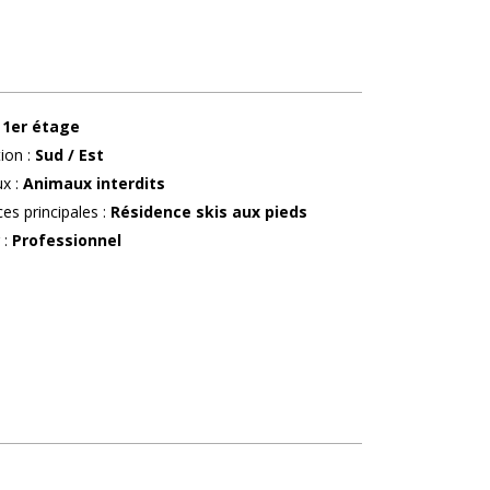
1er étage
tion
:
Sud / Est
ux
:
Animaux interdits
ces principales
:
Résidence skis aux pieds
r
:
Professionnel