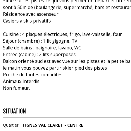
Situé sur les pistes ce qui vous permet un départ et un ret
sont à 50m de (boulangerie, supermarché, bars et restaura
Résidence avec ascenseur
Casiers à skis privatifs
Cuisine : 4 plaques électriques, frigo, lave-vaisselle, four
Séjour (chambre) : 1 lit gigogne, TV
Salle de bains : baignoire, lavabo, WC
Entrée (cabine) : 2 lits superposés
Balcon orienté sud est avec vue sur les pistes et la petite ba
le matin vous pouvez partir skier pied des pistes
Proche de toutes comodités.
Animaux Interdis.
Non fumeur.
SITUATION
Quartier :
TIGNES VAL CLARET - CENTRE