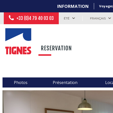
INFORMATION
Voyagez 
+33 (0)4 79 40 03 03
ÉTÉ
FRANÇAIS
Photos
Présentation
Loca