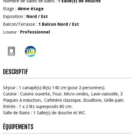
Nombre de salles de bains
:
1
salle(s) de douche
Etage
:
4ème étage
Exposition
:
Nord / Est
Balcon/Terrasse
:
1
Balcon Nord / Est
Loueur
:
Professionnel
DESCRIPTIF
Séjour
:
1
canapé(s)-lit(s) 140 cm (pour 2 personnes)
Cuisine
:
Cuisine ouverte
Four
Micro-ondes
Lave-vaisselle
3
Plaques à induction
Cafetière classique
Bouilloire
Grille-pain
Entrée
:
1
x 2 lits superposés 80 cm
Salle de Bains
:
1
Salle(s) de douche et WC
ÉQUIPEMENTS