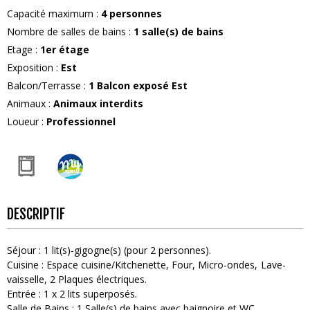
Capacité maximum
:
4
personnes
Nombre de salles de bains
:
1
salle(s) de bains
Etage
:
1er étage
Exposition
:
Est
Balcon/Terrasse
:
1
Balcon exposé Est
Animaux
:
Animaux interdits
Loueur
:
Professionnel
DESCRIPTIF
Séjour
:
1
lit(s)-gigogne(s) (pour 2 personnes)
Cuisine
:
Espace cuisine/Kitchenette
Four
Micro-ondes
Lave-
vaisselle
2
Plaques électriques
Entrée
:
1
x 2 lits superposés
Salle de Bains
:
1
Salle(s) de bains avec baignoire et WC