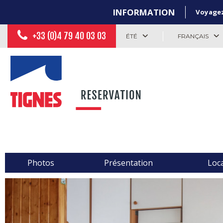
INFORMATION
Voyagez 
+33 (0)4 79 40 03 03
ÉTÉ
FRANÇAIS
Photos
Présentation
Loca