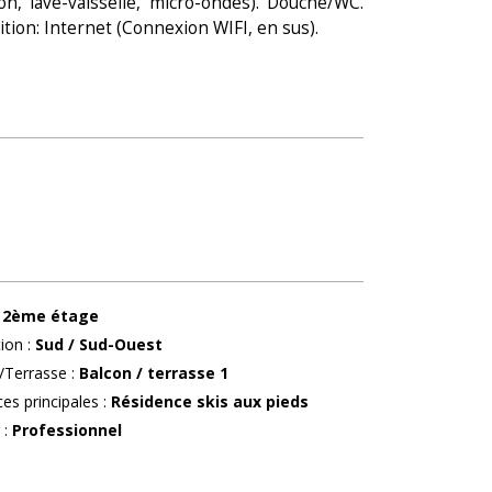
on, lave-vaisselle, micro-ondes). Douche/WC.
sition: Internet (Connexion WIFI, en sus).
2ème étage
tion
:
Sud / Sud-Ouest
/Terrasse
:
Balcon / terrasse
1
ces principales
:
Résidence skis aux pieds
r
:
Professionnel