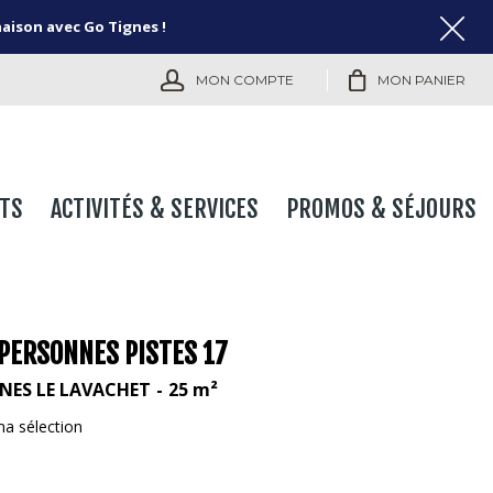
naison avec Go Tignes !
MON COMPTE
MON PANIER
TS
ACTIVITÉS & SERVICES
PROMOS & SÉJOURS
 PERSONNES PISTES 17
NES LE LAVACHET
25
m²
ma sélection