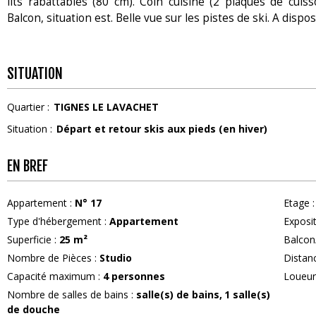
lits rabattables (80 cm). Coin cuisine (2 plaques de cuiss
Balcon, situation est. Belle vue sur les pistes de ski. A dispo
SITUATION
Quartier :
TIGNES LE LAVACHET
Situation :
Départ et retour skis aux pieds (en hiver)
EN BREF
Appartement
:
N°
17
Etage
:
Type d'hébergement
:
Appartement
Exposi
Superficie
:
25
m²
Balcon
Nombre de Pièces
:
Studio
Distan
Capacité maximum
:
4
personnes
Loueu
Nombre de salles de bains
:
salle(s) de bains
1
salle(s)
de douche