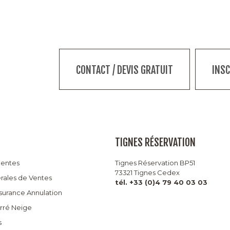
CONTACT / DEVIS GRATUIT
INS
TIGNES RÉSERVATION
uentes
Tignes Réservation BP51
73321 Tignes Cedex
rales de Ventes
tél. +33 (0)4 79 40 03 03
ssurance Annulation
arré Neige
s