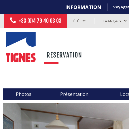
INFORMATION
Voyagez 
+33 (0)4 79 40 03 03
ÉTÉ
FRANÇAIS
Photos
Présentation
Loca