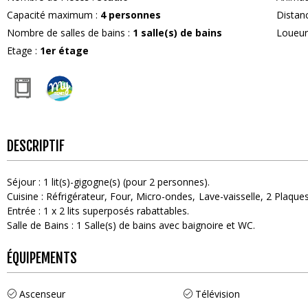
Capacité maximum
:
4
personnes
Distan
Nombre de salles de bains
:
1
salle(s) de bains
Loueu
Etage
:
1er étage
DESCRIPTIF
Séjour
:
1
lit(s)-gigogne(s) (pour 2 personnes)
Cuisine
:
Réfrigérateur
Four
Micro-ondes
Lave-vaisselle
2
Plaques
Entrée
:
1
x 2 lits superposés rabattables
Salle de Bains
:
1
Salle(s) de bains avec baignoire et WC
ÉQUIPEMENTS
Ascenseur
Télévision