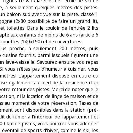
Tignes Le Val Claret et de l'école de ski de
ié, à seulement quelques mètres des pistes.
un balcon sud avec vue sur la piste. classé 1
ogne (2x80 possibilité de faire un grand lit),
t toilettes. Dans le couloir de l'entrée 2 lits
apté aux enfants de moins de 6 ans (article 6
 couettes (140x190) et de couvertures.
lus proche, à seulement 200 mètres, puis
cuisine fournis, parmi lesquels figurent une
n lave-vaisselle. Savourez ensuite vos repas
 Si vous n'êtes pas d'humeur à cuisiner, vous
 mètres! L'appartement dispose en outre du
spose également au pied de la résidence d'un
votre retour des pistes. Merci de noter que le
ocation, ni la location de linge de maison et de
ions au moment de votre réservation. Taxes de
ement sont disponibles dans la station (pré-
dit de fumer à l'intérieur de l'appartement et
300 km de pistes, vous pourrez vous adonner
 éventail de sports d'hiver, comme le ski, les