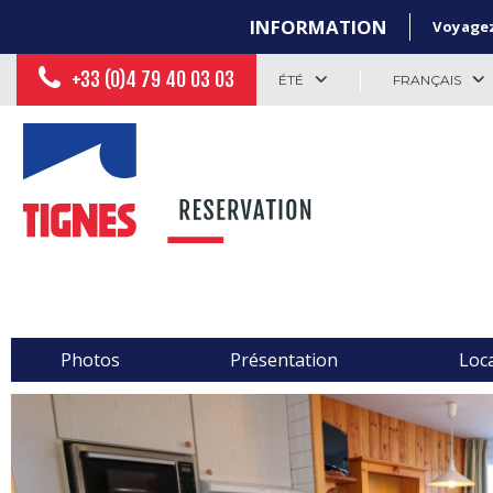
INFORMATION
Voyagez 
+33 (0)4 79 40 03 03
ÉTÉ
FRANÇAIS
Photos
Présentation
Loca