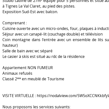
Studio cabine de 27m² équipé pour 5 personnes et situé au 
à Tignes Le Val Claret, au pied des pistes.
Exposition Sud-Est avec balcon.
Comprenant :
Cuisine ouverte avec un micro-ondes, four, plaques à inductio
Séjour avec un canapé-lit (couchage double) et télévision
Coin montagne dans l'entrée avec un ensemble de lits sup
hauteur)
Salle de bain avec wc séparé
Le casier à skis est situé au rdc de la résidence
Appartement NON FUMEUR
Animaux refusés
Classé 2** en meublé de Tourisme
VISITE VIRTUELLE : https://nodalview.com/5W5oXCCNKkbf
Nous proposons les services suivants: