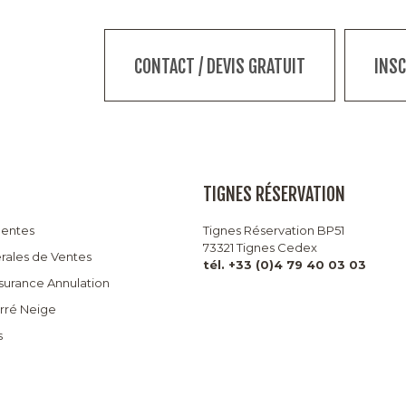
CONTACT / DEVIS GRATUIT
INS
TIGNES RÉSERVATION
uentes
Tignes Réservation BP51
73321 Tignes Cedex
rales de Ventes
tél. +33 (0)4 79 40 03 03
ssurance Annulation
arré Neige
s