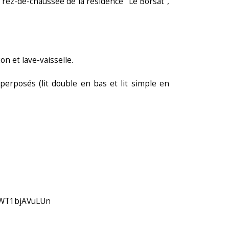
rez-de-chaussée de la résidence "Le Borsat",
n et lave-vaisselle.
erposés (lit double en bas et lit simple en
yWT1bjAVuLUn