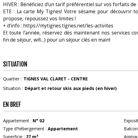
HIVER : Bénéficiez d'un tarif préférentiel sur vos forfaits 
ETE : La carte My Tignes! Votre sésame pour découvrir tou
propose, repoussez vos limites !
+ d'info : https://mytignes.tignes.net/les-activites
Et toute l'année, réservez dès maintenant nos services co
fin de séjour, wifi...) pour un séjour clés en main!
SITUATION
Quartier :
TIGNES VAL CLARET - CENTRE
Situation :
Départ et retour skis aux pieds (en hiver)
EN BREF
Appartement
:
N°
02
Exposi
Type d'hébergement
:
Appartement
Balcon
Superficie
:
27
m²
Anima