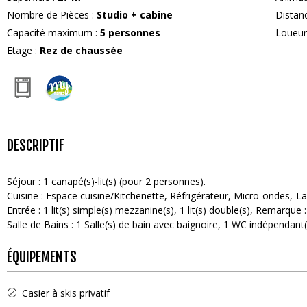
Nombre de Pièces
:
Studio + cabine
Distan
Capacité maximum
:
5
personnes
Loueu
Etage
:
Rez de chaussée
DESCRIPTIF
Séjour
:
1
canapé(s)-lit(s) (pour 2 personnes)
Cuisine
:
Espace cuisine/Kitchenette
Réfrigérateur
Micro-ondes
La
Entrée
:
1
lit(s) simple(s) mezzanine(s)
1
lit(s) double(s)
Remarque :
Salle de Bains
:
1
Salle(s) de bain avec baignoire
1
WC indépendant(
ÉQUIPEMENTS
Casier à skis privatif