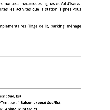
de remontées mécaniques Tignes et Val d'Isère.
tes les activités que la station Tignes vous
mplémentaires (linge de lit, parking, ménage
tion
:
Sud
Est
/Terrasse
:
1
Balcon exposé Sud/Est
ux
:
Animaux interdits