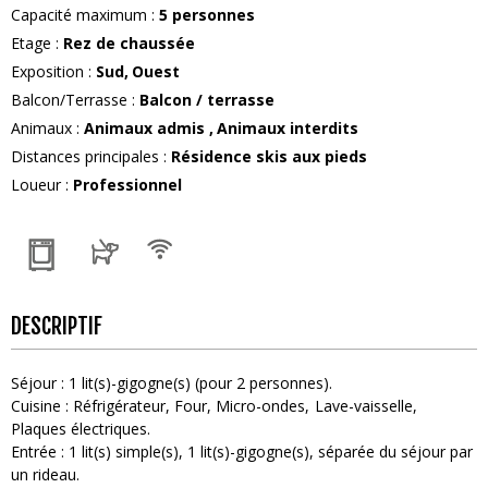
Capacité maximum
:
5
personnes
Etage
:
Rez de chaussée
Exposition
:
Sud
Ouest
Balcon/Terrasse
:
Balcon / terrasse
Animaux
:
Animaux admis
Animaux interdits
Distances principales
:
Résidence skis aux pieds
Loueur
:
Professionnel
DESCRIPTIF
Séjour
:
1
lit(s)-gigogne(s) (pour 2 personnes)
Cuisine
:
Réfrigérateur
Four
Micro-ondes
Lave-vaisselle
Plaques électriques
Entrée
:
1
lit(s) simple(s)
1
lit(s)-gigogne(s)
séparée du séjour par
un rideau