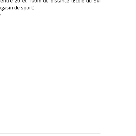
entre 20 et 100m de distance (Ecole du Ski
gasin de sport).
r