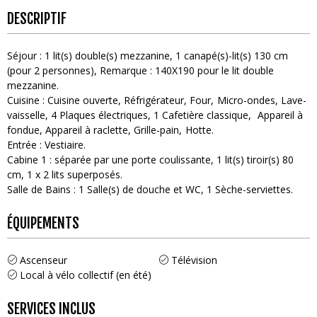
DESCRIPTIF
Séjour
:
1
lit(s) double(s) mezzanine
1
canapé(s)-lit(s) 130 cm
(pour 2 personnes)
Remarque :
140X190 pour le lit double
mezzanine
Cuisine
:
Cuisine ouverte
Réfrigérateur
Four
Micro-ondes
Lave-
vaisselle
4
Plaques électriques
1
Cafetière classique
Appareil à
fondue
Appareil à raclette
Grille-pain
Hotte
Entrée
:
Vestiaire
Cabine 1
:
séparée par une porte coulissante
1
lit(s) tiroir(s) 80
cm
1
x 2 lits superposés
Salle de Bains
:
1
Salle(s) de douche et WC
1
Sèche-serviettes
ÉQUIPEMENTS
Ascenseur
Télévision
Local à vélo collectif (en été)
SERVICES INCLUS