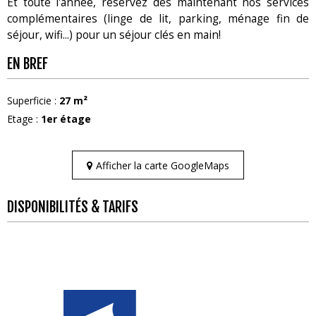
Et toute l'année, réservez dès maintenant nos services
complémentaires (linge de lit, parking, ménage fin de
séjour, wifi...) pour un séjour clés en main!
EN BREF
Superficie
:
27
m²
Etage
:
1er étage
Afficher la carte GoogleMaps
DISPONIBILITÉS & TARIFS