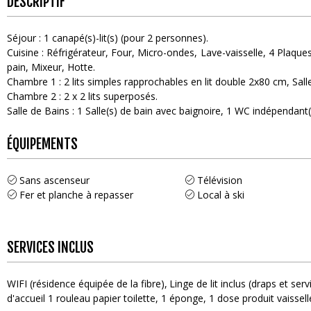
DESCRIPTIF
Séjour
:
1
canapé(s)-lit(s) (pour 2 personnes)
Cuisine
:
Réfrigérateur
Four
Micro-ondes
Lave-vaisselle
4
Plaques
pain
Mixeur
Hotte
Chambre 1
:
2
lits simples rapprochables en lit double 2x80 cm
Sal
Chambre 2
:
2
x 2 lits superposés
Salle de Bains
:
1
Salle(s) de bain avec baignoire
1
WC indépendant(
ÉQUIPEMENTS
Sans ascenseur
Télévision
Fer et planche à repasser
Local à ski
SERVICES INCLUS
WIFI (résidence équipée de la fibre)
Linge de lit inclus (draps et serv
d'accueil
1 rouleau papier toilette, 1 éponge, 1 dose produit vaissel