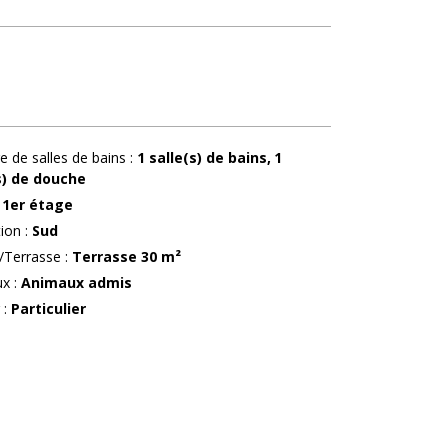
 de salles de bains
:
1
salle(s) de bains
1
s) de douche
1er étage
tion
:
Sud
/Terrasse
:
Terrasse
30 m²
ux
:
Animaux admis
r
:
Particulier