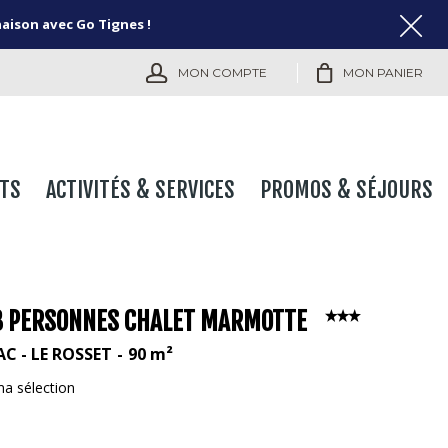
naison avec Go Tignes !
MON COMPTE
MON PANIER
TS
ACTIVITÉS & SERVICES
PROMOS & SÉJOURS
 8 PERSONNES CHALET MARMOTTE
AC - LE ROSSET
90
m²
ma sélection