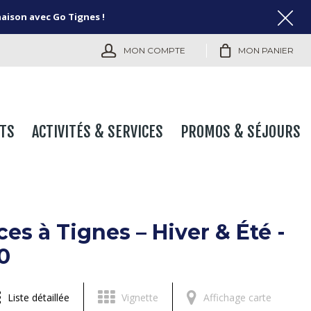
naison avec Go Tignes !
MON COMPTE
MON PANIER
TS
ACTIVITÉS & SERVICES
PROMOS & SÉJOURS
s à Tignes – Hiver & Été -
0
Liste détaillée
Vignette
Affichage carte