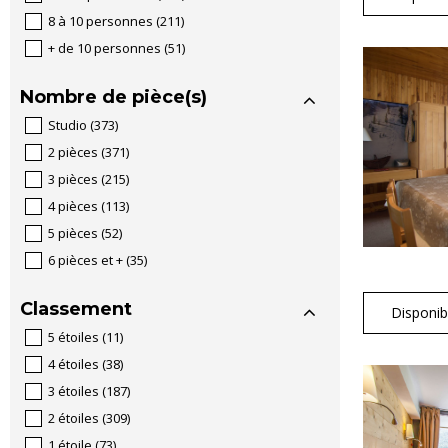
8 à 10 personnes
(
211
)
+ de 10 personnes
(
51
)
Nombre de pièce(s)
Studio
(
373
)
2 pièces
(
371
)
3 pièces
(
215
)
4 pièces
(
113
)
5 pièces
(
52
)
6 pièces et +
(
35
)
Classement
Disponibi
5 étoiles
(
11
)
4 étoiles
(
38
)
3 étoiles
(
187
)
2 étoiles
(
309
)
1 étoile
(
73
)