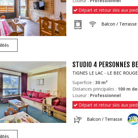
Loueur :
Professionnel
Départ et retour skis aux pied
Balcon / Terrasse
lités
STUDIO 4 PERSONNES BE
TIGNES LE LAC - LE BEC ROUGE
Superficie :
30
m²
Distances principales :
100
m de
Loueur :
Professionnel
Départ et retour skis aux pied
Balcon / Terrasse
lités