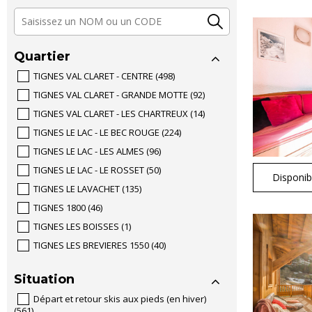
Quartier
TIGNES VAL CLARET - CENTRE
(
498
)
TIGNES VAL CLARET - GRANDE MOTTE
(
92
)
TIGNES VAL CLARET - LES CHARTREUX
(
14
)
TIGNES LE LAC - LE BEC ROUGE
(
224
)
TIGNES LE LAC - LES ALMES
(
96
)
TIGNES LE LAC - LE ROSSET
(
50
)
Disponibi
TIGNES LE LAVACHET
(
135
)
TIGNES 1800
(
46
)
TIGNES LES BOISSES
(
1
)
TIGNES LES BREVIERES 1550
(
40
)
Situation
Départ et retour skis aux pieds (en hiver)
(
561
)