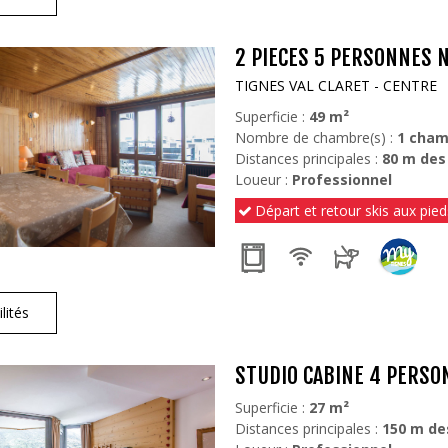
2 PIECES 5 PERSONNES N
TIGNES VAL CLARET - CENTRE
Superficie :
49
m²
Nombre de chambre(s) :
1 cham
Distances principales :
80
m des
Loueur :
Professionnel
Départ et retour skis aux pied
lités
STUDIO CABINE 4 PERSO
Superficie :
27
m²
Distances principales :
150
m de