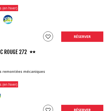
s (en hiver)
RÉSERVER
C ROUGE 272
s remontées mécaniques
s (en hiver)
RÉSERVER