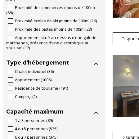
Proximité des commerces (moins de 100m)
(
68
)
Proximité écoles de ski (moins de 100m)
(
26
)
Proximité des pistes (moins de 100m)
(
23
)
Appartement situé au-dessus d’une galerie
Disponibi
marchande, présence d’une discothèque au
sous-sol
(
17
)
Type d'hébergement
Chalet individuel
(
36
)
Appartement
(
1006
)
Résidence de tourisme
(
191
)
Camping
(
2
)
Capacité maximum
1 à 3 personnes
(
89
)
4 ou 5 personnes
(
525
)
Disponibi
6 ou 7 personnes
(
345
)