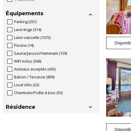
Équipements
Parking
(
201
)
Lave-linge
(
314
)
Lave-vaisselle
(
1072
)
Disponibi
Piscine
(
74
)
Sauna/Jacuzzi/Hammam
(
129
)
WiFi inclus
(
566
)
Animaux acceptés
(
435
)
Balcon / Terrasse
(
899
)
Local Vélo
(
23
)
Cheminée/Poêle à bois
(
55
)
Résidence
Disponibi