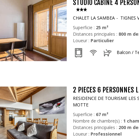
STUDIO CABINE 4 PERSO
CHALET LA SAMBEA
TIGNES 
Superficie :
25
m²
Distances principales :
800
m de
Loueur :
Particulier
Balcon / T
2 PIECES 6 PERSONNES L
RESIDENCE DE TOURISME LES 
MOTTE
Superficie :
67
m²
Nombre de chambre(s) :
1 cham
Distances principales :
200
m de
Loueur :
Professionnel