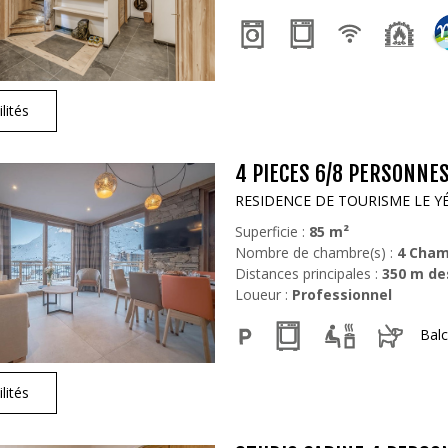
lités
4 PIECES 6/8 PERSONNES
RESIDENCE DE TOURISME LE YÉ
Superficie :
85
m²
Nombre de chambre(s) :
4 Cham
Distances principales :
350
m de
Loueur :
Professionnel
Balc
lités