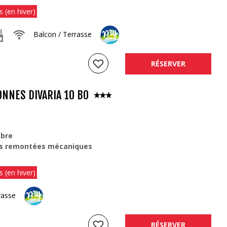
s (en hiver)
Balcon / Terrasse
RÉSERVER
ONNES DIVARIA 10 BO
bre
s remontées mécaniques
s (en hiver)
rasse
RÉSERVER