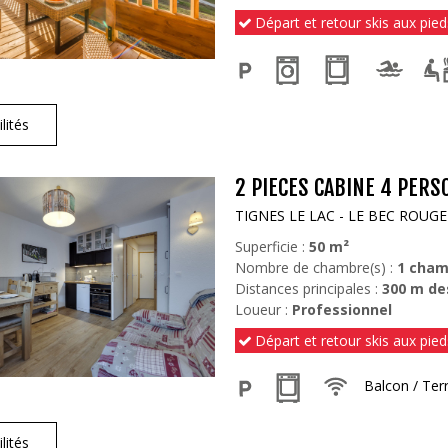
Départ et retour skis aux pied
lités
2 PIECES CABINE 4 PERS
TIGNES LE LAC - LE BEC ROUGE
Superficie :
50
m²
Nombre de chambre(s) :
1 cham
Distances principales :
300
m de
Loueur :
Professionnel
Départ et retour skis aux pied
Balcon / Ter
lités