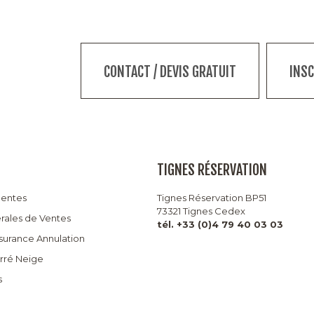
CONTACT / DEVIS GRATUIT
INS
TIGNES RÉSERVATION
uentes
Tignes Réservation BP51
73321 Tignes Cedex
rales de Ventes
tél. +33 (0)4 79 40 03 03
ssurance Annulation
arré Neige
s