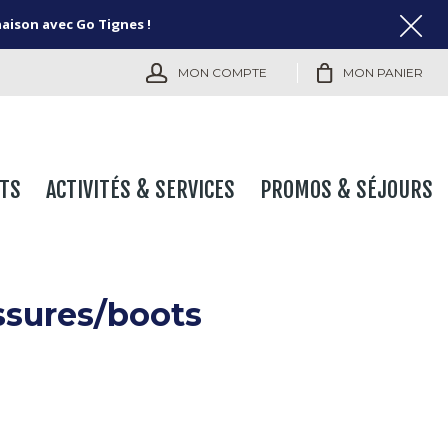
naison avec Go Tignes !
MON COMPTE
MON PANIER
TS
ACTIVITÉS & SERVICES
PROMOS & SÉJOURS
ssures/boots