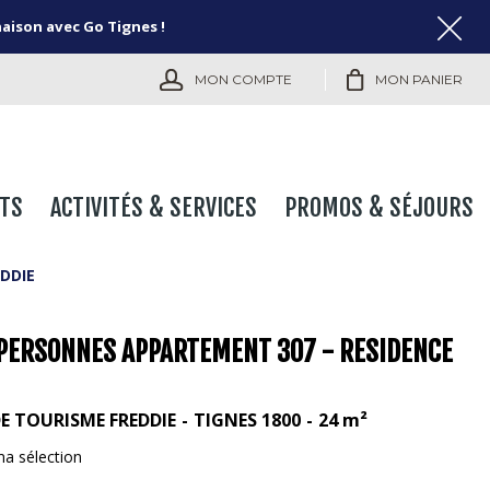
naison avec Go Tignes !
MON COMPTE
MON PANIER
TS
ACTIVITÉS & SERVICES
PROMOS & SÉJOURS
DDIE
 PERSONNES APPARTEMENT 307 - RESIDENCE
DE TOURISME FREDDIE
TIGNES 1800
24
m²
ma sélection