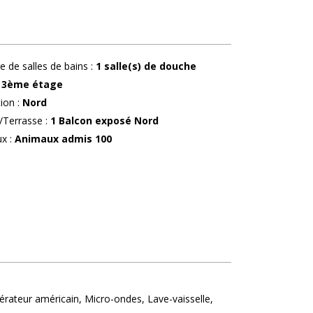
 de salles de bains
:
1
salle(s) de douche
3ème étage
tion
:
Nord
/Terrasse
:
1
Balcon exposé Nord
ux
:
Animaux admis
100
gérateur américain
Micro-ondes
Lave-vaisselle