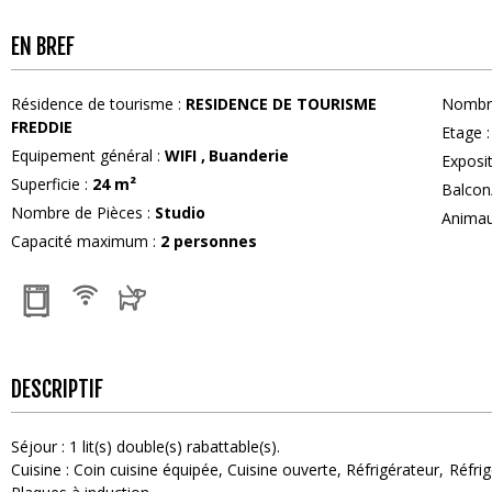
EN BREF
Résidence de tourisme
:
RESIDENCE DE TOURISME
Nombre
FREDDIE
Etage
:
Equipement général
:
WIFI
Buanderie
Exposi
Superficie
:
24
m²
Balcon
Nombre de Pièces
:
Studio
Anima
Capacité maximum
:
2
personnes
DESCRIPTIF
Séjour
:
1
lit(s) double(s) rabattable(s)
Cuisine
:
Coin cuisine équipée
Cuisine ouverte
Réfrigérateur
Réfri